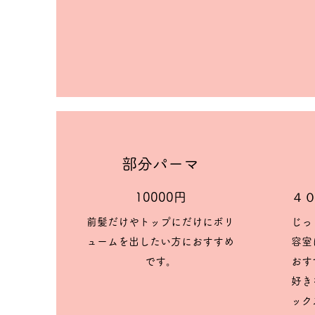
​​部分パーマ
​​10000円
４
前髪だけやトップにだけにボリ
じっ
ュームを出したい方にお​すすめ
容室
です。
おす
​好
ック