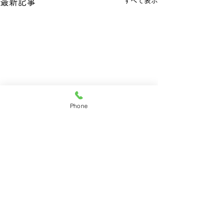
すべて表示
最新記事
Phone
可愛いお客様が増えてま
年齢層の幅が広
す。
ろです。
コメント
にじいろのお客様、最近は保
訪問美容室にじい